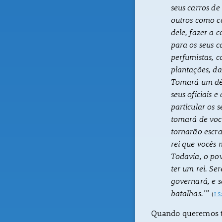
seus carros d
outros como co
dele, fazer a 
para os seus c
perfumistas, c
plantações, das
Tomará um déc
seus oficiais 
particular os 
tomará de voc
tornarão escra
rei que vocês 
Todavia, o po
ter um rei. Se
governará, e s
batalhas.’”
(
I 
Quando queremos te