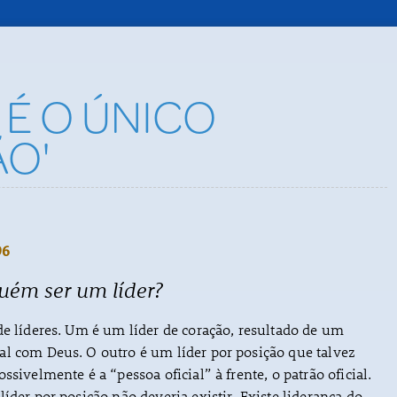
É O ÚNICO
̃O'
96
uém ser um líder?
de líderes. Um é um líder de coração, resultado de um
al com Deus. O outro é um líder por posição que talvez
ssivelmente é a “pessoa oficial” à frente, o patrão oficial.
íder por posição não deveria existir. Existe liderança do