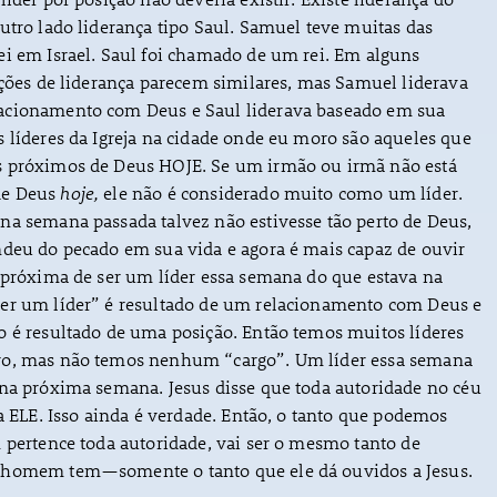
utro lado liderança tipo Saul. Samuel teve muitas das
ei em Israel. Saul foi chamado de um rei. Em alguns
ições de liderança parecem similares, mas Samuel liderava
acionamento com Deus e Saul liderava baseado em sua
s líderes da Igreja na cidade onde eu moro são aqueles que
 próximos de Deus HOJE. Se um irmão ou irmã não está
e Deus
hoje,
ele não é considerado muito como um líder.
na semana passada talvez não estivesse tão perto de Deus,
ndeu do pecado em sua vida e agora é mais capaz de ouvir
 próxima de ser um líder essa semana do que estava na
er um líder” é resultado de um relacionamento com Deus e
o é resultado de uma posição. Então temos muitos líderes
ro, mas não temos nenhum “cargo”. Um líder essa semana
 na próxima semana. Jesus disse que toda autoridade no céu
 a ELE. Isso ainda é verdade. Então, o tanto que podemos
 pertence toda autoridade, vai ser o mesmo tanto de
 homem tem—somente o tanto que ele dá ouvidos a Jesus.