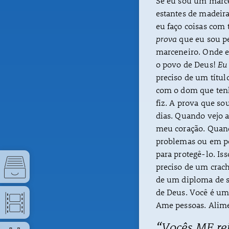
Se eu sou um marce
estantes de madeir
eu faço coisas com t
prova
que eu sou p
marceneiro. Onde e
o povo de Deus!
Eu 
preciso de um títul
com o dom que tenh
fiz. A prova que so
dias. Quando vejo 
meu coração. Quand
problemas ou em per
para protegê-lo. Is
preciso de um crac
de um diploma de s
de Deus. Você é um
Ame pessoas. Alimen
“Vocês ME re