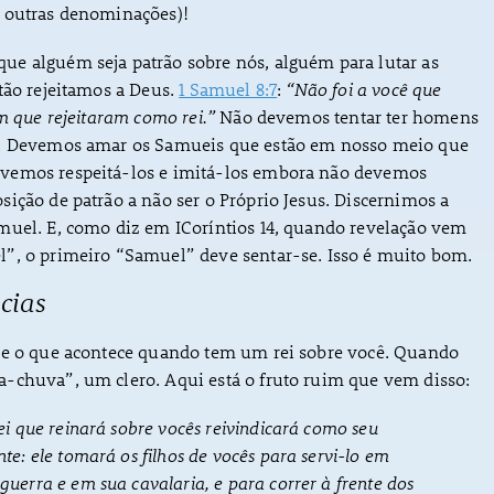
 outras denominações)!
e alguém seja patrão sobre nós, alguém para lutar as
tão rejeitamos a Deus.
1 Samuel 8:7
:
“Não foi a você que
im que rejeitaram como rei.”
Não devemos tentar ter homens
o. Devemos amar os Samueis que estão em nosso meio que
vemos respeitá-los e imitá-los embora não devemos
ição de patrão a não ser o Próprio Jesus. Discernimos a
muel. E, como diz em ICoríntios 14, quando revelação vem
”, o primeiro “Samuel” deve sentar-se. Isso é muito bom.
cias
se o que acontece quando tem um rei sobre você. Quando
-chuva”, um clero. Aqui está o fruto ruim que vem disso:
 rei que reinará sobre vocês reivindicará como seu
inte: ele tomará os filhos de vocês para servi-lo em
 guerra e em sua cavalaria, e para correr à frente dos