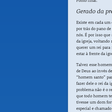
Ponto final.
Gerado da pr
Existe em cada um 
por trás do pano de
nós. É por isso que 
da igreja, voltando
querer um rei para
estar à frente da igr
Talvez esse homem
de Deus ao invés de
“homem santo” para
fazer dele o rei da
problema não é o 
que
todo
homem ten
tivesse um dom for
especial e chamado