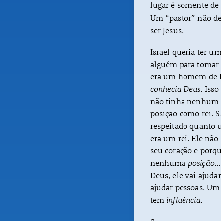
lugar é somente de 
Um “pastor” não de
ser Jesus.
Israel queria ter u
alguém para tomar
era um homem de D
conhecia Deus.
Isso
não tinha nenhum c
posição como rei.
respeitado quanto 
era um rei. Ele nã
seu coração e porqu
nenhuma
posição…
Deus, ele vai ajuda
ajudar pessoas. U
tem
influência.