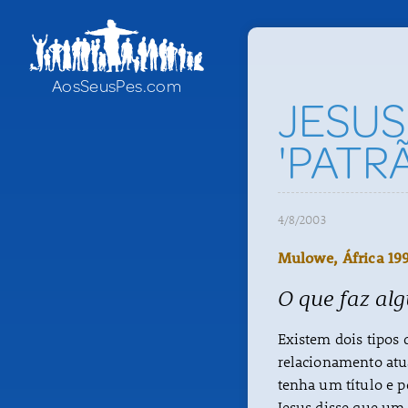
AosSeusPes.com
JESUS 
'PATRA
4/8/2003
Mulowe, África 19
O que faz alg
Existem dois tipos 
relacionamento atu
tenha um título e po
Jesus disse que um l