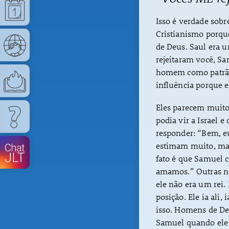
Isso é verdade sob
Cristianismo porq
de Deus. Saul era u
rejeitaram você, S
homem como patrão
influência porque e
Eles parecem muit
podia vir a Israel e
responder: “Bem, e
estimam muito, mas
fato é que Samuel 
amamos.” Outras na
ele não era um rei
posição. Ele ia ali,
isso. Homens de Deu
Samuel quando ele f