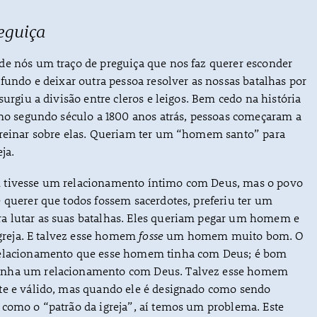
eguiça
de nós um traço de preguiça que nos faz querer esconder
 fundo e deixar outra pessoa resolver as nossas batalhas por
surgiu a divisão entre cleros e leigos. Bem cedo na história
 no segundo século a 1800 anos atrás, pessoas começaram a
 reinar sobre elas. Queriam ter um “homem santo” para
eja.
 tivesse um relacionamento íntimo com Deus, mas o povo
 querer que todos fossem sacerdotes, preferiu ter um
 lutar as suas batalhas. Eles queriam pegar um homem e
 igreja. E talvez esse homem
fosse
um homem muito bom. O
relacionamento que esse homem tinha com Deus; é bom
ha um relacionamento com Deus. Talvez esse homem
te e válido, mas quando ele é designado como sendo
 como o “patrão da igreja”, aí temos um problema. Este