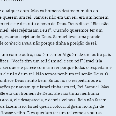
re qualquer dom. Mas os homens destroem muito do
ue querem um rei. Samuel não era um rei; era um homem
m rei e ele destruiu o povo de Deus. Deus disse: “Eles não
amuel; eles rejeitaram Deus”. Quando queremos ter um
, estamos rejeitando Deus. Samuel teve uma grande
le
conhecia Deus,
não porque tinha a posição de rei.
o um com o outro, não é mesmo? Alguém de um outro país
 dizer: “Vocês têm um rei! Samuel é seu rei!” Israel iria
u sei que ele parece com um rei porque todos o respeitam e
 ele não é um rei. Não temos nenhum rei senão Deus. O
conhece Deus muito bem. Então nós o respeitamos e o
ções pensavam que Israel tinha um rei, Rei Samuel. Mas
. Ele era um homem de Deus. Ele não tinha nenhuma
 ia acolá, ele desaparecia, e depois voltava. Reis não fazem
s fazem isso. Israel queria colocar alguém no lugar de
icasse velho. Eles queriam ter um rei como as outras