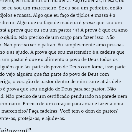
neiro, eu trabalho com madeira. Faço cadeiras, mesas, ou
a se eu sou um marceneiro. Se eu sou um pedreiro, então
ijolos e massa. Algo que eu faço de tijolos e massa é a
edreiro. Algo que eu faço de madeira é
prova
que sou um
stá a prova que eu sou um pastor
∗? A prova é que eu amo
2
o ajudo.
Não preciso de um cargo para fazer isso. Não
o. Não preciso ser o patrão. Eu simplesmente amo pessoas
o e as ajudo. A prova que sou marceneiro é a cadeira que
u um pastor é que eu alimento o povo de Deus todos os
alguém que faz parte do povo de Deus com fome, isso parte
o vejo alguém que faz parte do povo de Deus com
igo, o coração de pastor dentro de mim corre atrás dele
so é prova que sou ungido de Deus para ser pastor. Não
há. Não preciso de um certificado pendurado na parede nem
eminário. Preciso de um coração para amar e fazer a obra
 marceneiro? Faça cadeiras. Você tem o dom de pastor?
te-as, proteja-as, e ajude-as.
jeitaram!”