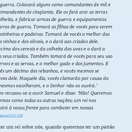
e guerra. Colocará alguns como comandantes de mil e
mandantes de cinqüenta. Ele os fará arar as terras
colheita, e fabricar armas de guerra e equipamentos
arros de guerra. Tomará as filhas de vocês para serem
ozinheiras e padeiras. Tomará de vocês o melhor das
 vinhas e dos olivais, e o dará aos criados dele.
imo dos cereais e da colheita das uvas e o dará a
e a seus criados. Também tomará de vocês para seu uso
servos e as servas, e o melhor gado e dos jumentos. E
ês um décimo dos rebanhos, e vocês mesmos se
vos dele. Naquele dia, vocês clamarão por causa do
mesmos escolheram, e o Senhor não os ouvirá.’
vo recusou-se a ouvir Samuel e disse: ‘Não! Queremos
remos como todas as outras nações; um rei nos
airá à nossa frente para combater em nossas
Samuel 8:11-20
)
r um rei sobre nós, quando queremos ter um patrão