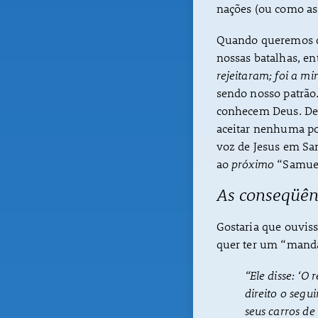
nações (ou como as
Quando queremos qu
nossas batalhas, en
rejeitaram; foi a m
sendo nosso patrã
conhecem Deus. De
aceitar nenhuma pos
voz de Jesus em Sa
ao
próximo
“Samuel
As conseqüên
Gostaria que ouvis
quer ter um “manda
“Ele disse: ‘O
direito o segu
seus carros de