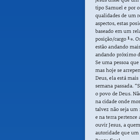
tipo Samuel e por o
qualidades de um r
aspectos, estas pos
baseado em um rel
posição/cargo
∗. O
1
estão andando mais
andando próximo d
Se uma pessoa que 
mas hoje se arrepe
Deus, ela está mais
semana passada. “S
o povo de Deus. Nã
na cidade onde mo
talvez não seja um
e na terra pertence
ouvir Jesus, a quem
autoridade que um