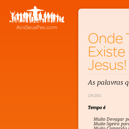
AosSeusPes.com
Onde 
Existe
Jesus!
As palavras 
2/8/2011
Tempo é
Muito Devagar p
Muito ligeiro pa
Muito Comprido 