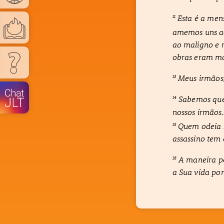
Esta é a men
11
amemos uns a
ao maligno e 
obras eram má
Meus irmãos,
13
Sabemos que
14
nossos irmão
Quem odeia s
15
assassino tem
A maneira pe
16
a Sua vida po